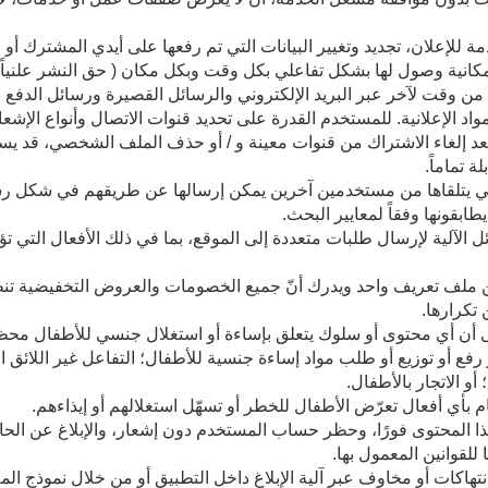
للإعلان، تجديد وتغيير البيانات التي تم رفعها على أيدي المشترك أو
انية وصول لها بشكل تفاعلي بكل وقت وبكل مكان ( حق النشر علنياً)
من وقت لآخر عبر البريد الإلكتروني والرسائل القصيرة ورسائل الد
اد الإعلانية. للمستخدم القدرة على تحديد قنوات الاتصال وأنواع الإش
ة تماماً.
ي يتلقاها من مستخدمين آخرين يمكن إرسالها عن طريقهم في شكل رسائل 
ابقونها وفقاً لمعايير البحث.
ئل الآلية لإرسال طلبات متعددة إلى الموقع، بما في ذلك الأفعال التي
ن ملف تعريف واحد ويدرك أنّ جميع الخصومات والعروض التخفيضية ت
تكرارها.
 أن أي محتوى أو سلوك يتعلق بإساءة أو استغلال جنسي للأطفال محظور
ع أو توزيع أو طلب مواد إساءة جنسية للأطفال؛ التفاعل غير اللائق الم
أو الاتجار بالأطفال.
 بأي أفعال تعرّض الأطفال للخطر أو تسهّل استغلالهم أو إيذاءهم.
ذا المحتوى فورًا، وحظر حساب المستخدم دون إشعار، والإبلاغ عن الح
للقوانين المعمول بها.
تهاكات أو مخاوف عبر آلية الإبلاغ داخل التطبيق أو من خلال نموذج ال