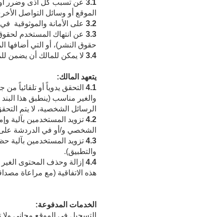
3.1
عن تسبب كل أذى وضرر أو فق
الموقع أو وسائل التواصل الأخر
3.2
على الأمانة والموثوقية في
3.3
عن انتهاك المستخدم لحقوق ا
حقوق النشر)، أو التي أضافها ال
3.4
لا يمكن للمالك أن يضمن لل
يتعهد المالك:
4.1
التحقق يدوياً أو تلقائياً م
والغير مناسب (ينطبق هذا البند 
الرسائل الشخصية، لا يتم التحقق
4.2
تزويد المستخدمين بآلية وإ
الشخصي و/أو في الدردشة على م
4.3
تزويد المستخدمين بآلية ح
والتطبيق).
4.4
إزالة وحذف المحتوى الغير 
هذه الاتفاقية (مع مراعاة مصدا
الخدمات المدفوعة:
التسجيل في الموقع مجاني ولا 