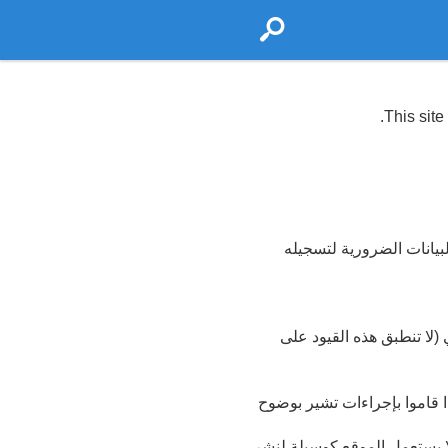
This sit
يانات الضرورية لتسجيله
 (لا تنطبق هذه القيود على
ا قاموا بإجراءات تشير بوضوح
 يستعمل الموقع كوسيلة لنشر