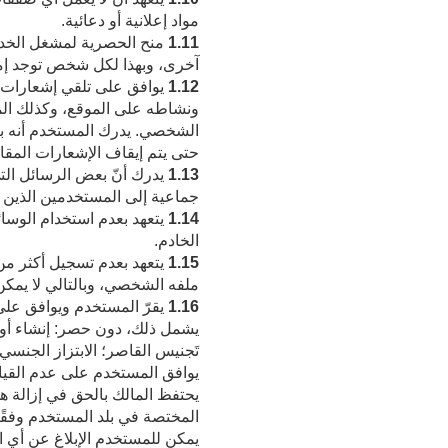
مواد إعلانية أو دعائية.
1.11
منح الحصرية لمشغل الخدمة 
آخرى، وبهذا لكل شخص توجد إمك
1.12
يوافق على تلقي إشعارات 
ونشاطه على الموقع، وكذلك المو
حتى يتم إيقاف الإشعارات المقابل
1.13
يدرك أنّ بعض الرسائل الت
جماعية إلى المستخدمين الذين يط
1.14
يتعهد بعدم استخدام الوسا
الخادم.
1.15
يتعهد بعدم تسجيل أكثر م
ملفه الشخصي، وبالتالي لا يمكن 
1.16
يقرّ المستخدم ويوافق على
يشمل ذلك، دون حصر: إنشاء أو رف
تَجنيس القاصر؛ الابتزاز الجنسي؛ 
يوافق المستخدم على عدم القيام
يحتفظ المالك بالحق في إزالة ه
المختصة في بلد المستخدم وفقًا 
يمكن للمستخدم الإبلاغ عن أي ان