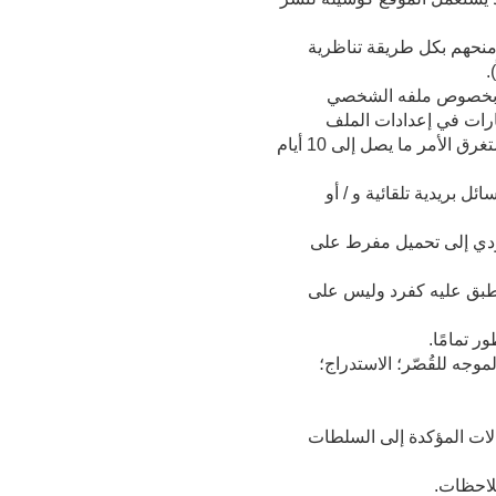
 منحهم بكل طريقة تناظرية
.
فع بخصوص ملفه الشخصي
عارات في إعدادات الملف
الشخصي. يدرك المستخدم أنه بعد إلغاء الاشتراك من قنوات معينة و / أو حذف الملف الشخصي، قد يستغرق الأمر ما يصل إلى 10 أيام
بريدية تلقائية و / أو
 تؤدي إلى تحميل مفرط على
نطبق عليه كفرد وليس على
 تمامًا.
وجه للقُصّر؛ الاستدراج؛
الات المؤكدة إلى السلطات
ملاحظات.