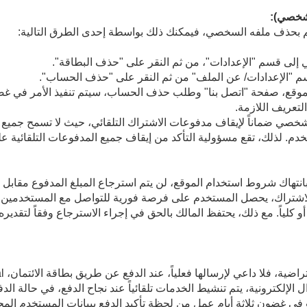
لشخصي):
م بحذف ملفه السخصي، فيمكنك ذلك بواسطة إحدى الطرق التالية:
لى قسم "الإعدادات"، من ثم النقر على "حذف البطاقة".
م "الإعدادات/ عن الملف" من ثم النقر على "حذف الحساب".
لموقع، صفحة "اتصل بنا" وطلب حذف الحساب، سيتم تنفيذ الأمر في غضو
لتعريف اللازمة.
الشخصي ضماناً لإيقاف مدفوعات الاشتراك التلقائي، حيث لا تسمح جميع خ
خدم. لذلك، تقع مسؤولية التأكد من إيقاف جميع المدفوعات التلقائية ع
نتهاك شروط استخدام الموقع، لن يتم استرجاع المبلغ المدفوع مقابل ا
 الاشتراك، يحصل المستخدم على فرصة فورية للتواصل مع المستخدمين ا
و كلياً. مع ذلك، يحتفظ المالك بالحق في إجراء الاسترجاع وفقاً لتقديره
 الإلكترونية، يتم تنشيط الخدمات تلقائياً عند نجاح الدفع، في حالة ال
 في غضون ثلاثة أيام عمل من لحظة تأكيد الدفع ببيانات المستخدم ال