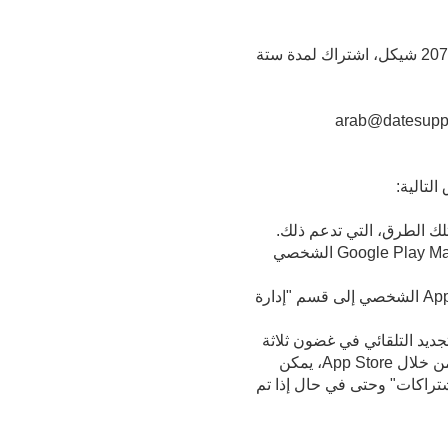
يمكن للمشترك اختيار فترة الاشترك: اشتراك شهري بقيمة 89 شيكل، اشتراك لمدة ثلاثة أشهر بقيمة 207 شيكل، اشتراك لمدة ستة
لتالية:
لك الطرق، التي تدعم ذلك.
في حال تم الدفع من خلال التطبيق للهاتف المحمول Google Play، يجب الدخول إلى حساب Google Play Market الشخصي
في حال تم الدفع من خلال التطبيق للهاتف المحمول App Store، يجب الدخول إلى حساب App Store الشخصي إلى قسم "إدارة
جديد التلقائي في غضون ثلاثة
أيام عمل من تاريخ استلام الطلب الذي يحتوي على بيانات التعريف اللازمة. انتباه! عند شراء الاشتراك من خلال App Store، يمكن
App St الشخصي في قسم "إدارة الاشتراكات" وحتى في حال إذا تم