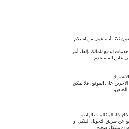
ن ثلاثة أيام عمل من استلام
دمات الدفع للمالك بإلغاء أمر
لى عاتق المستخدم.
لاشتراك.
لآخرين على الموقع، فلا يمكن
 الخاص.
نظراً لأنّ الخدمات المدفوعة افتراضية، فلا داعي لإرسالها فعلياً، عند الدفع عن طريق بطاقة الائتمان، PayPal، المكالمات الهاتفية،
دفع عن طريق التحويل البنكي أو
محددة بشكل صحيح.