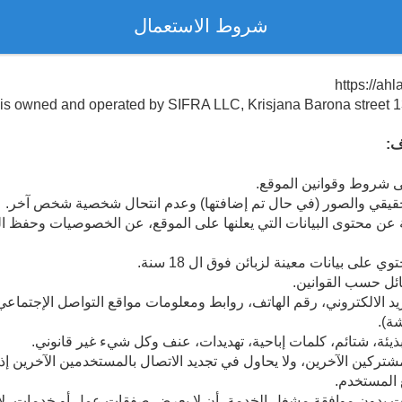
شروط الاستعمال
e is owned and operated by SIFRA LLC, Krisjana Barona street 13
ف:
لى شروط وقوانين الموقع.
الحقيقي والصور (في حال تم إضافتها) وعدم انتحال شخصية شخص آخر.
ن محتوى البيانات التي يعلنها على الموقع، عن الخصوصيات وحفظ الب
 على بيانات معينة لزبائن فوق ال 18 سنة.
ئل حسب القوانين.
ريد الالكتروني، رقم الهاتف، روابط ومعلومات مواقع التواصل الإجتماعي
ة).
ذيئة، شتائم، كلمات إباحية، تهديدات، عنف وكل شيء غير قانوني.
مشتركين الآخرين، ولا يحاول في تجديد الاتصال بالمستخدمين الآخرين إذ
 المستخدم.
ات بدون موافقة مشغل الخدمة، أن لا يعرض صفقات عمل أو خدمات، لا