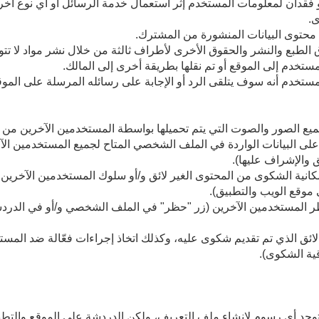
دان لمعلومات المستخدم إثر استعمال خدمة الرسائل أو أي نوع آخر 
ى.
 محتوى البيانات المنشورة من المشترك.
لطبع والنشر والحقوق الأخرى لأطراف ثالثة من خلال نشر مواد لا تتوا
مستخدم إلى الموقع أو تم نقلها بطريقة أخرى إلى المالك.
مستخدم أنه سوف يتلقى الرد أو الإجابة على رسائله المرسلة على الموق
ن جميع الصور والصوت التي يتم تحميلها بواسطة المستخدمين الآخرين من 
على البيانات الواردة في الملف الشخصي المتاح لجميع المستخدمين الآخ
 والإشراف عليها).
مكانية الشكوى من المحتوى الغير لائق و/أو سلوك المستخدمين الآخرين
وقع الويب والتطبيق).
ظر المستخدمين الآخرين (زر "حظر" في الملف الشخصي و/أو في الدرد
لائق الذي تم تقديم شكوى عليه، وكذلك اتخاذ إجراءات فعّالة ضد المس
قية الشكوى).
توجد أي رسوم لإنشاء ملف التعريف، ولكن الدردشة على الموقع والتط