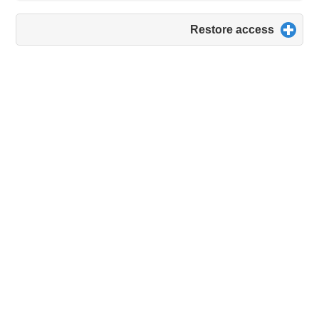
click
Restore access
to
expand
contents