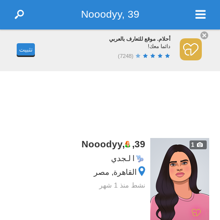
Nooodyy, 39
أحلام. موقع للتعارف بالعربي
دائما معك!
تثبيت
(7248)
Nooodyy,
,
39
1
الجدي
القاهرة, مصر
نشط منذ 1 شهر