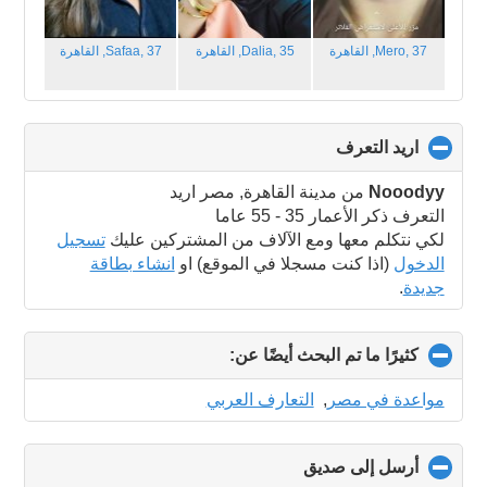
Mero, 37,
القاهرة
Dalia, 35,
القاهرة
Safaa, 37,
القاهرة
اريد التعرف
click
to
collapse
Nooodyy
من مدينة القاهرة, مصر اريد
contents
التعرف ذكر الأعمار 35 - 55 عاما
لكي نتكلم معها ومع الآلاف من المشتركين عليك
تسجيل
الدخول
(اذا كنت مسجلا في الموقع) او
انشاء بطاقة
جديدة
.
كثيرًا ما تم البحث أيضًا عن:
click
to
collapse
مواعدة في مصر
,
التعارف العربي
contents
أرسل إلى صديق
click