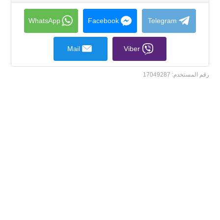
to
collapse
contents
WhatsApp
Facebook
Telegram
Mail
Viber
رقم المستخدم:
17049287