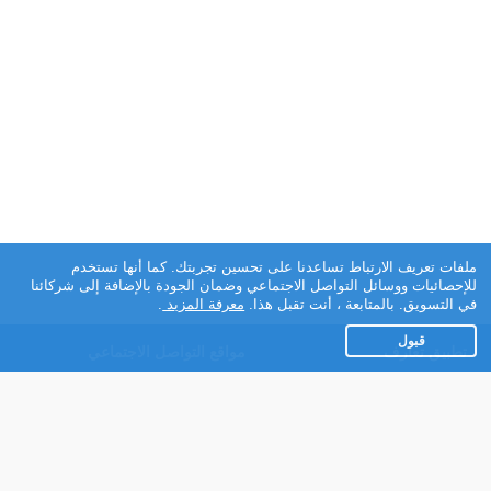
ملفات تعريف الارتباط تساعدنا على تحسين تجربتك. كما أنها تستخدم
للإحصائيات ووسائل التواصل الاجتماعي وضمان الجودة بالإضافة إلى شركائنا
في التسويق. بالمتابعة ، أنت تقبل هذا.
معرفة المزيد
.
قبول
تطبيق تعارف
مواقع التواصل الاجتماعي
عن التطبيق
Facebook
تطبيق تعارف لهواتف
Instagram
الاندرويد
Twitter
تطبيق تعارف لهواتف iOS
Youtube
مريم - روبوت الدردشة
TikTok