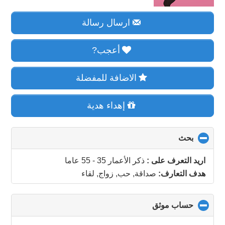
ارسال رسالة
أعجب?
الاضافة للمفضلة
إهداء هدية
بحث
click
to
collapse
اريد التعرف على :
ذكر الأعمار 35 - 55 عاما
contents
هدف التعارف:
صداقة, حب, زواج, لقاء
حساب موثق
click
to