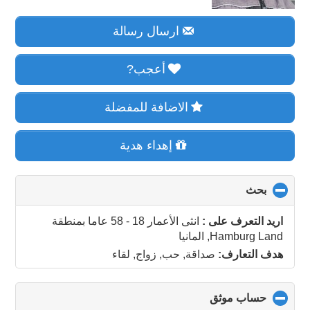
ارسال رسالة
أعجب?
الاضافة للمفضلة
إهداء هدية
بحث
click
to
collapse
اريد التعرف على :
انثى الأعمار 18 - 58 عاما
بمنطقة
contents
Hamburg Land, المانيا
هدف التعارف:
صداقة, حب, زواج, لقاء
حساب موثق
click