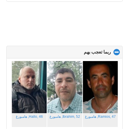
ربما تعجب بهم
click
to
collapse
contents
Ramios, 47,
هامبورغ
Ibrahim, 52,
هامبورغ
Hallo, 46,
هامبورغ