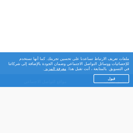
ملفات تعريف الارتباط تساعدنا على تحسين تجربتك. كما أنها تستخدم
للإحصائيات ووسائل التواصل الاجتماعي وضمان الجودة بالإضافة إلى شركائنا
في التسويق. بالمتابعة ، أنت تقبل هذا.
معرفة المزيد
.
قبول
تطبيق تعارف
مواقع التواصل الاجتماعي
عن التطبيق
Facebook
تطبيق تعارف لهواتف
Instagram
الاندرويد
Twitter
تطبيق تعارف لهواتف iOS
Youtube
مريم - روبوت الدردشة
TikTok
للتعارف