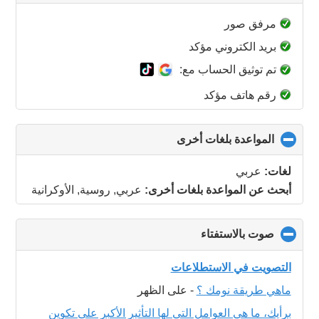
to
collapse
مرفق صور
contents
بريد الكتروني مؤكد
تم توثيق الحساب مع:
رقم هاتف مؤكد
المواعدة بلغات أخرى
click
to
collapse
لغات:
عربي
contents
أبحث عن المواعدة بلغات أخرى:
عربي, روسية, الأوكرانية
صوت بالاستفتاء
click
to
collapse
التصويت في الاستطلاعات
contents
ماهي طريقة نومك ؟
-
على الظهر
برأيك، ما هي العوامل التي لها التأثير الأكبر على تكوين