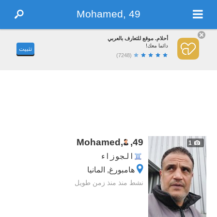
Mohamed, 49
أحلام. موقع للتعارف بالعربي
دائما معك!
تثبيت
(7248)
Mohamed,
,
49
1
الجوزاء
هامبورغ, المانيا
نشط منذ منذ زمن طويل