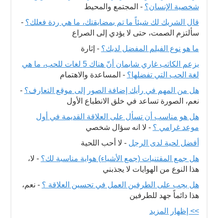
شخصية الإنسان؟
-
المجتمع والمحيط
قال الشريك لك شيئاً ما تم بمضايقتك، ما هي ردة فعلك؟
-
سألتزم الصمت، حتى لا يؤدي إلى الصراع
ما هو نوع الفيلم المفضل لديك؟
-
إثارة
يزعم الكاتب غاري شابمان أنّ هناك 5 لغات للحب، ما هي
لغة الحب التي تفضلها؟
-
المساعدة والاهتمام
هل من المهم في رأيك إضافة الصور إلى موقع التعارف؟
-
نعم، الصورة تساعد في خلق الانطباع الأول
هل هو مناسب أن تسأل على العلاقة القديمة في أول
موعد غرامي ؟
-
لا انه سؤال شخصي
أفضل لحية لدى الرجل
-
لا أحب اللحية
هل جمع المقتنيات (جمع الأشياء) هواية مناسبة لك؟
-
لا،
هذا النوع من الهوايات لا يجذبني
هل يجب على الطرفين العمل في تحسين العلاقة ؟
-
نعم،
هذا دائماً جهد للطرفين
>> إظهار المزيد