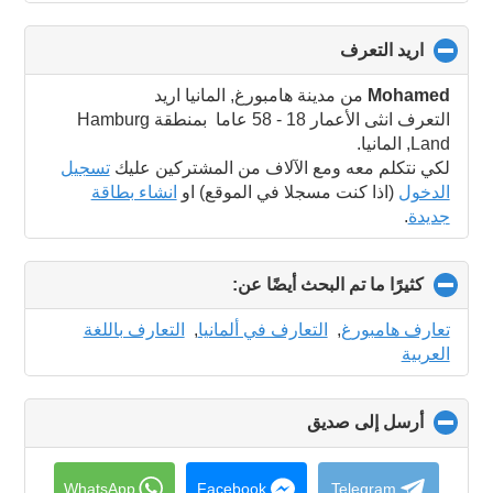
اريد التعرف
click
to
collapse
Mohamed
من مدينة هامبورغ, المانيا اريد
contents
التعرف انثى الأعمار 18 - 58 عاما بمنطقة Hamburg
Land, المانيا.
لكي نتكلم معه ومع الآلاف من المشتركين عليك
تسجيل
الدخول
(اذا كنت مسجلا في الموقع) او
انشاء بطاقة
جديدة
.
كثيرًا ما تم البحث أيضًا عن:
click
to
collapse
تعارف هامبورغ
,
التعارف في ألمانيا
,
التعارف باللغة
contents
العربية
أرسل إلى صديق
click
to
collapse
contents
WhatsApp
Facebook
Telegram