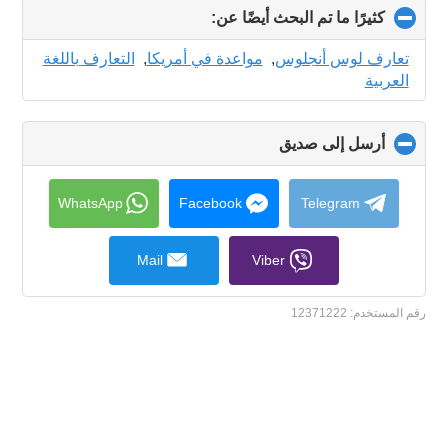
كثيرًا ما تم البحث أيضًا عن:
click
to
collapse
تعارف لوس أنجلوس
,
مواعدة في أمريكا
,
التعارف باللغة
contents
العربية
أرسل إلى صديق
click
to
collapse
contents
WhatsApp
Facebook
Telegram
Mail
Viber
رقم المستخدم:
12371222