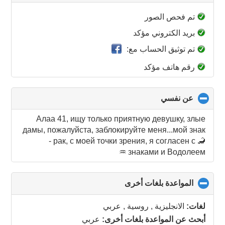
to
collapse
تم فحص الصور
contents
بريد الكتروني مؤكد
تم توثيق الحساب مع:
رقم هاتف مؤكد
عن نفسي
click
to
collapse
Алаа 41, ищу только приятную девушку, злые
contents
дамы, пожалуйста, заблокируйте меня...мой знак
- рак, с моей точки зрения, я согласен с 🦂
знаками и Водолеем ♒️
المواعدة بلغات أخرى
click
to
collapse
لغات:
الانجليزية , روسية , عربي
contents
أبحث عن المواعدة بلغات أخرى:
عربي