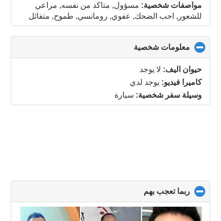
مواصفات شخصية:
مسؤول, متاكد من نفسه, مراعي
للشعور, احب الضحك, عفوي, رومانسي, طموح, متفائل
معلومات شخصية
click
to
collapse
حيوان اليف:
لا يوجد
contents
كاميرا فيديو:
يوجد لدي
وسيلة سفر شخصية:
سيارة
ربما تعجب بهم
click
to
collapse
contents