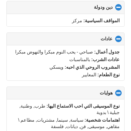
دين ودولة
click
to
collapse
المواقف السياسية:
مركز
contents
عادات
click
to
collapse
جدول أعمال:
صباحي - يحب النوم مبكرا والنهوض مبكرا
contents
عادات الشرب:
بالمناسبات
المشروب الروحي الذي احبه:
ويسكي
نوع الطعام:
المعايير
هوايات
click
to
collapse
نوع الموسيقى التي احب الاستماع اليها:
طرب, وطنية,
contents
جبلية \ بدوية
اهتمامات شخصية:
سياسة, سينما, مشتريات, مطاعم \
مقاهي, موسيقى, فن, ديانات, فلسفة