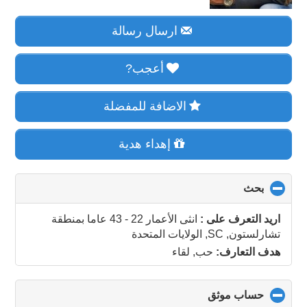
ارسال رسالة
أعجب?
الاضافة للمفضلة
إهداء هدية
بحث
click
to
collapse
اريد التعرف على :
انثى الأعمار 22 - 43 عاما
بمنطقة
contents
تشارلستون, SC, الولايات المتحدة
هدف التعارف:
حب, لقاء
حساب موثق
click